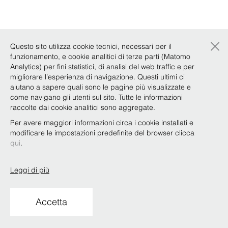
×
Questo sito utilizza cookie tecnici, necessari per il
funzionamento, e cookie analitici di terze parti (Matomo
Copyright © Bonelli Erede Lombardi Pappalardo
Analytics) per fini statistici, di analisi del web traffic e per
Studio Legale 2019
migliorare l’esperienza di navigazione. Questi ultimi ci
aiutano a sapere quali sono le pagine più visualizzate e
Condizioni d'uso
Privacy
Policy
Codice Etico
Whistleblowing
come navigano gli utenti sul sito. Tutte le informazioni
raccolte dai cookie analitici sono aggregate.
Per avere maggiori informazioni circa i cookie installati e
modificare le impostazioni predefinite del browser clicca
qui
.
Leggi di più
Accetta