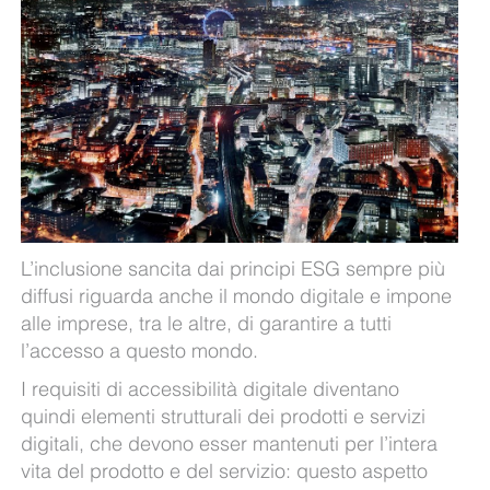
L’inclusione sancita dai principi ESG sempre più
diffusi riguarda anche il mondo digitale e impone
alle imprese, tra le altre, di garantire a tutti
l’accesso a questo mondo.
I requisiti di accessibilità digitale diventano
quindi elementi strutturali dei prodotti e servizi
digitali, che devono esser mantenuti per l’intera
vita del prodotto e del servizio: questo aspetto