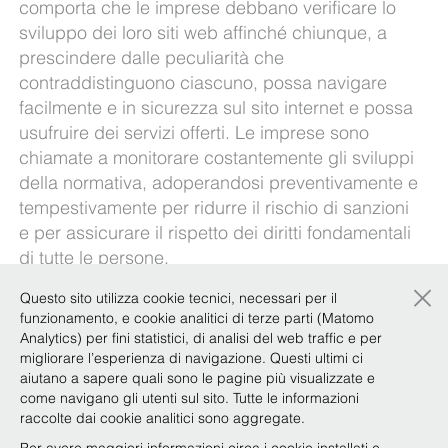
comporta che le imprese debbano verificare lo
sviluppo dei loro siti web affinché chiunque, a
prescindere dalle peculiarità che
contraddistinguono ciascuno, possa navigare
facilmente e in sicurezza sul sito internet e possa
usufruire dei servizi offerti. Le imprese sono
chiamate a monitorare costantemente gli sviluppi
della normativa, adoperandosi preventivamente e
tempestivamente per ridurre il rischio di sanzioni
e per assicurare il rispetto dei diritti fondamentali
di tutte le persone.
×
Quali sono i principali temi da presidiare?
Questo sito utilizza cookie tecnici, necessari per il
funzionamento, e cookie analitici di terze parti (Matomo
Il nostro
Focus Team Innovazione e
Analytics) per fini statistici, di analisi del web traffic e per
Trasformazione digitale
ripercorre l’evoluzione
migliorare l’esperienza di navigazione. Questi ultimi ci
della disciplina dalla c.d. “Legge Stanca” al c.d.
aiutano a sapere quali sono le pagine più visualizzate e
come navigano gli utenti sul sito. Tutte le informazioni
“European Accessibility Act” nel documento
raccolte dai cookie analitici sono aggregate.
disponibile
qui
.