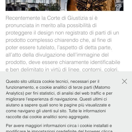
Recentemente la Corte di Giustizia si è
pronunciata in merito alla possibilità di
proteggere il design non registrato di parti di un
prodotto complesso chiarendo che, al fine di
poter essere tutelato, l’aspetto di detta parte,
all’atto della divulgazione dell’immagine del
prodotto, deve essere chiaramente identificabile
e ben delimitato in virtù di linee, contorni, colori,
forme o di una particolare struttura superficiale.
×
Questo sito utilizza cookie tecnici, necessari per il
Quali sono i requisiti e i limiti di questa tutela?
funzionamento, e cookie analitici di terze parti (Matomo
Analytics) per fini statistici, di analisi del web traffic e per
Quali sono le opportunità e i rischi connessi a
migliorare l’esperienza di navigazione. Questi ultimi ci
questo nuovo orientamento della Corte di
aiutano a sapere quali sono le pagine più visualizzate e
come navigano gli utenti sul sito. Tutte le informazioni
Giustizia?
raccolte dai cookie analitici sono aggregate.
Il nostro
Focus Team Alta gamma
chiarisce questi
Per avere maggiori informazioni circa i cookie installati e
aspetti nel documento disponibile
qui
.
modificare le impostazioni predefinite del browser clicca