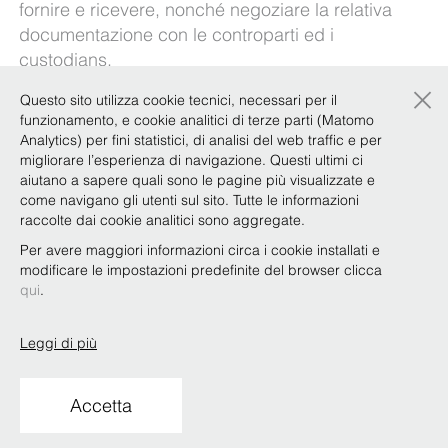
fornire e ricevere, nonché negoziare la relativa
documentazione con le controparti ed i
custodians.
×
Quali sono le varie fasi e le relative
Questo sito utilizza cookie tecnici, necessari per il
caratteristiche?
funzionamento, e cookie analitici di terze parti (Matomo
Analytics) per fini statistici, di analisi del web traffic e per
Quali sono i requisiti previsti dalla normativa
migliorare l’esperienza di navigazione. Questi ultimi ci
regolamentare applicabile?
aiutano a sapere quali sono le pagine più visualizzate e
come navigano gli utenti sul sito. Tutte le informazioni
Il nostro
Focus Team Debt Capital Markets
raccolte dai cookie analitici sono aggregate.
affronta queste tematiche nel documento
Per avere maggiori informazioni circa i cookie installati e
disponibile
qui
.
modificare le impostazioni predefinite del browser clicca
qui
.
Leggi di più
Copyright © Bonelli Erede Lombardi Pappalardo
Studio Legale 2019
Accetta
Condizioni d'uso
Privacy
Policy
Codice Etico
Whistleblowing