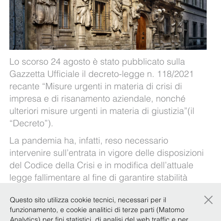
Lo scorso 24 agosto è stato pubblicato sulla
Gazzetta Ufficiale il decreto-legge n. 118/2021
recante “Misure urgenti in materia di crisi di
impresa e di risanamento aziendale, nonché
ulteriori misure urgenti in materia di giustizia”(il
“
Decreto
”).
La pandemia ha, infatti, reso necessario
intervenire sull’entrata in vigore delle disposizioni
del Codice della Crisi e in modifica dell’attuale
legge fallimentare al fine di garantire stabilità
normativa e agevolare l’accesso a soluzioni
×
Questo sito utilizza cookie tecnici, necessari per il
alternative al fallimento: quali sono i nuovi
funzionamento, e cookie analitici di terze parti (Matomo
strumenti, le modifiche introdotte e le prossime
Analytics) per fini statistici, di analisi del web traffic e per