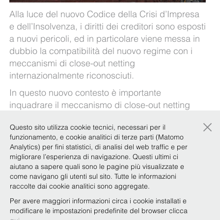
Alla luce del nuovo Codice della Crisi d’Impresa
e dell’Insolvenza, i diritti dei creditori sono esposti
a nuovi pericoli, ed in particolare viene messa in
dubbio la compatibilità del nuovo regime con i
meccanismi di close-out netting
internazionalmente riconosciuti.
In questo nuovo contesto è importante
inquadrare il meccanismo di close-out netting
cercando di cogliere e affrontare le difficoltà
×
Questo sito utilizza cookie tecnici, necessari per il
operative che potrebbero derivarne, quale ad
funzionamento, e cookie analitici di terze parti (Matomo
esempio la tutela del diritto a risolvere i contratti
Analytics) per fini statistici, di analisi del web traffic e per
pendenti, nonché i principali rischi.
migliorare l’esperienza di navigazione. Questi ultimi ci
aiutano a sapere quali sono le pagine più visualizzate e
Il nostro
Focus Team Debt Capital Markets
come navigano gli utenti sul sito. Tutte le informazioni
affronta il tema e, grazie all’esperienza maturata
raccolte dai cookie analitici sono aggregate.
negli anni, illustra gli eventuali possibili rimedi nel
Per avere maggiori informazioni circa i cookie installati e
documento disponibile
qui
.
modificare le impostazioni predefinite del browser clicca