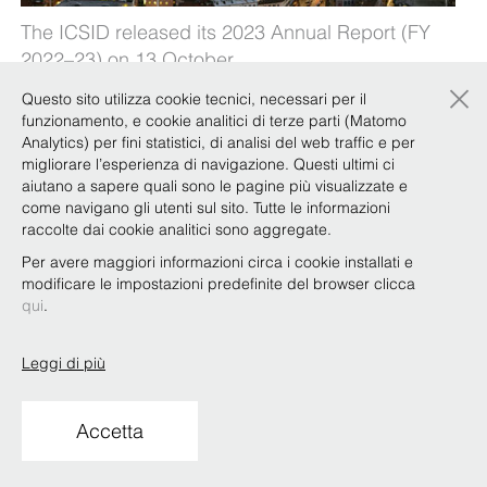
The ICSID released its 2023 Annual Report (FY
2022–23) on 13 October.
×
Our
International Arbitration Focus Team
look at
Questo sito utilizza cookie tecnici, necessari per il
funzionamento, e cookie analitici di terze parti (Matomo
some of the key topics addressed and analyze
Analytics) per fini statistici, di analisi del web traffic e per
caseload trends compared to the previous fiscal
migliorare l’esperienza di navigazione. Questi ultimi ci
year in the document available
here
.
aiutano a sapere quali sono le pagine più visualizzate e
come navigano gli utenti sul sito. Tutte le informazioni
raccolte dai cookie analitici sono aggregate.
Per avere maggiori informazioni circa i cookie installati e
modificare le impostazioni predefinite del browser clicca
Copyright © Bonelli Erede Lombardi Pappalardo
qui
.
Studio Legale 2019
Condizioni d'uso
Privacy
Policy
Codice Etico
Whistleblowing
Leggi di più
Accetta