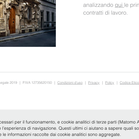
analizzando
qui
le pri
contratti di lavoro.
Legale 2019
|
P.IVA 12735620150
|
Condizioni d'uso
|
Privacy
|
Policy
|
Codice Etico
cessari per il funzionamento, e cookie analitici di terze parti (Matomo Anal
re l’esperienza di navigazione. Questi ultimi ci aiutano a sapere quali s
te le informazioni raccolte dai cookie analitici sono aggregate.