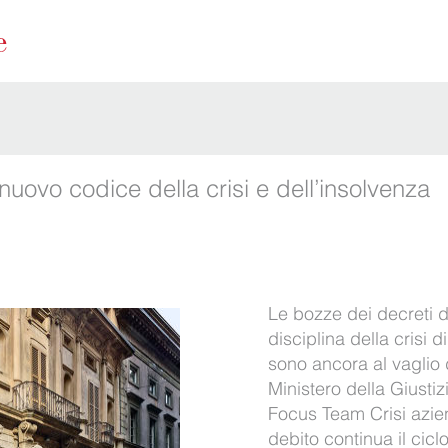
l nuovo codice della crisi e dell’insolvenza
Le bozze dei decreti de
disciplina della crisi 
sono ancora al vaglio d
Ministero della Giustiz
Focus Team Crisi aziend
debito continua il cic