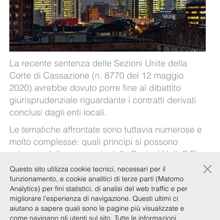
La recente sentenza delle Sezioni Unite della
Corte di Cassazione (n. 8770 del 12 maggio
2020) avrebbe dovuto porre fine al dibattito
giurisprudenziale riguardante i contratti derivati
conclusi dagli enti locali.
Le tematiche affrontate sono tuttavia numerose e
molto complesse: quali principi si possono
evincere dalla pronuncia delle Sezioni Unite? Si
×
tratta di principi applicabili solo agli enti locali o
Questo sito utilizza cookie tecnici, necessari per il
anche ai privati?
funzionamento, e cookie analitici di terze parti (Matomo
Analytics) per fini statistici, di analisi del web traffic e per
Come si devono regolare gli istituti finanziari
migliorare l’esperienza di navigazione. Questi ultimi ci
nell’ambito della loro operatività futura?
aiutano a sapere quali sono le pagine più visualizzate e
come navigano gli utenti sul sito. Tutte le informazioni