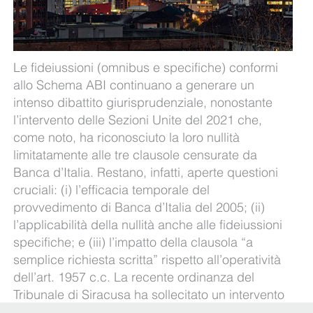
Le fideiussioni (omnibus e specifiche) conformi
allo Schema ABI continuano a generare un
intenso dibattito giurisprudenziale, nonostante
l’intervento delle Sezioni Unite del 2021 che,
come noto, ha riconosciuto la loro nullità
limitatamente alle tre clausole censurate da
Banca d’Italia. Restano, infatti, aperte questioni
cruciali: (i) l’efficacia temporale del
provvedimento di Banca d’Italia del 2005; (ii)
l’applicabilità della nullità anche alle fideiussioni
specifiche; e (iii) l’impatto della clausola “a
semplice richiesta scritta” rispetto all’operatività
dell’art. 1957 c.c. La recente ordinanza del
Tribunale di Siracusa ha sollecitato un intervento
della Cassazione (auspicabilmente risolutivo e