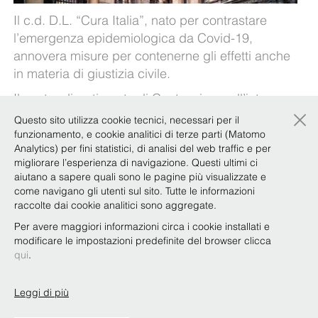
Il c.d. D.L. “Cura Italia”, nato per contrastare
l’emergenza epidemiologica da Covid-19,
annovera misure per contenerne gli effetti anche
in materia di giustizia civile.
Il nostro dipartimento di Contenzioso, all’interno
×
della Task Force di BonelliErede dedicata
Questo sito utilizza cookie tecnici, necessari per il
all’emergenza Covid-19, ha elaborato delle tavole
funzionamento, e cookie analitici di terze parti (Matomo
Analytics) per fini statistici, di analisi del web traffic e per
sinottiche, che trovate a questo
link
, nella quali
migliorare l’esperienza di navigazione. Questi ultimi ci
vengono riportate le principali modifiche e novità
aiutano a sapere quali sono le pagine più visualizzate e
al riguardo.
come navigano gli utenti sul sito. Tutte le informazioni
raccolte dai cookie analitici sono aggregate.
Per avere maggiori informazioni circa i cookie installati e
modificare le impostazioni predefinite del browser clicca
qui
.
Leggi di più
Copyright © Bonelli Erede Lombardi Pappalardo