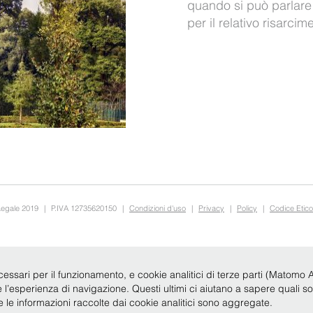
quando si può parlare 
per il relativo risarcim
Legale 2019
|
P.IVA 12735620150
|
Condizioni d'uso
|
Privacy
|
Policy
|
Codice Etico
cessari per il funzionamento, e cookie analitici di terze parti (Matomo Anal
re l’esperienza di navigazione. Questi ultimi ci aiutano a sapere quali s
te le informazioni raccolte dai cookie analitici sono aggregate.