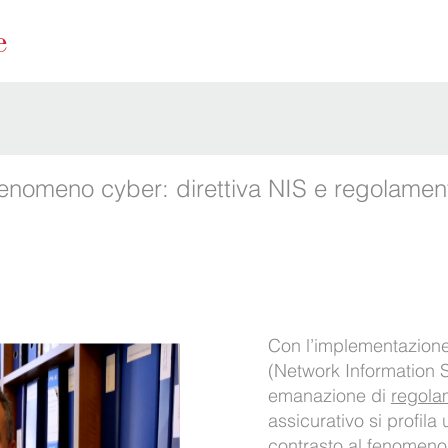
 fenomeno cyber: direttiva NIS e regolamen
Con l’implementazione 
(Network Information S
emanazione di
regola
assicurativo si profila
contrasto al fenomeno