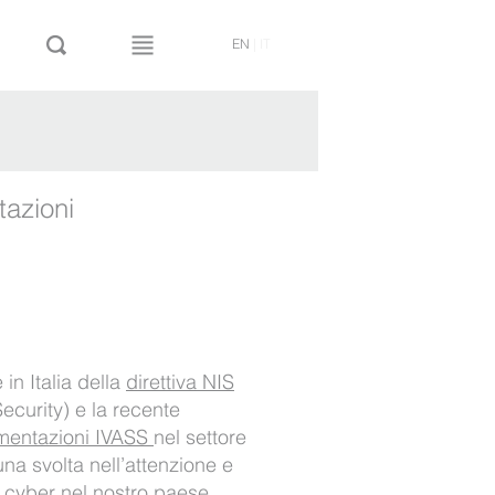
EN
|
IT
tazioni
in Italia della
direttiva NIS
ecurity) e la recente
mentazioni IVASS
nel settore
 una svolta nell’attenzione e
 cyber nel nostro paese.