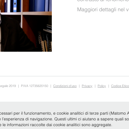
Maggiori dettagli nel
v
Legale 2019
|
P.IVA 12735620150
|
Condizioni d'uso
|
Privacy
|
Policy
|
Codice Etico
cessari per il funzionamento, e cookie analitici di terze parti (Matomo Anal
re l’esperienza di navigazione. Questi ultimi ci aiutano a sapere quali s
te le informazioni raccolte dai cookie analitici sono aggregate.