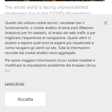
The whole world is facing unprecedented
challenges due to the COVID-19 pandemic.
×
International arbitration is no exception.
Questo sito utilizza cookie tecnici, necessari per il
funzionamento, e cookie analitici di terze parti (Matomo
Our Focus Team International Arbitration
Analytics) per fini statistici, di analisi del web traffic e per
addresses some questions that practitioners and
migliorare l’esperienza di navigazione. Questi ultimi ci
clients may have in respect of ongoing arbitration
aiutano a sapere quali sono le pagine più visualizzate e
proceedings and/or commencing new
come navigano gli utenti sul sito. Tutte le informazioni
raccolte dai cookie analitici sono aggregate.
arbitrations in the document available
here
.
Per avere maggiori informazioni circa i cookie installati e
modificare le impostazioni predefinite del browser clicca
qui
.
Copyright © Bonelli Erede Lombardi Pappalardo
Studio Legale 2019
Leggi di più
Condizioni d'uso
Privacy
Policy
Codice Etico
Whistleblowing
Accetta