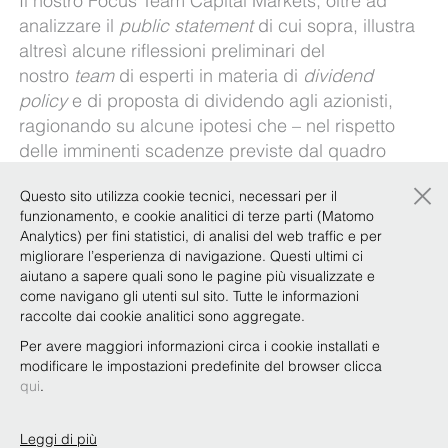
Il nostro Focus Team Capital Markets, oltre ad
analizzare il
public statement
di cui sopra, illustra
altresì alcune riflessioni preliminari del
nostro
team
di esperti in materia di
dividend
policy
e di proposta di dividendo agli azionisti,
ragionando su alcune ipotesi che – nel rispetto
delle imminenti scadenze previste dal quadro
normativo – potrebbero consentire agli emittenti
×
Questo sito utilizza cookie tecnici, necessari per il
di salvaguardare un principio di prudente
funzionamento, e cookie analitici di terze parti (Matomo
gestione della cassa, senza tuttavia disattendere
Analytics) per fini statistici, di analisi del web traffic e per
le aspettative del mercato.
migliorare l’esperienza di navigazione. Questi ultimi ci
aiutano a sapere quali sono le pagine più visualizzate e
Gli approfondimenti del nostro Focus Team
come navigano gli utenti sul sito. Tutte le informazioni
Equity Capital Markets, in coordinamento con la
raccolte dai cookie analitici sono aggregate.
Task Force dedicata all’emergenza Covid-19,
Per avere maggiori informazioni circa i cookie installati e
sono contenuti nel documento disponibile
qui
.
modificare le impostazioni predefinite del browser clicca
qui
.
Leggi di più