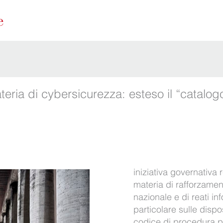
eria di cybersicurezza: esteso il “catalog
″
iniziativa governativa 
materia di rafforzamen
nazionale e di reati in
particolare sulle dispo
codice di procedura p