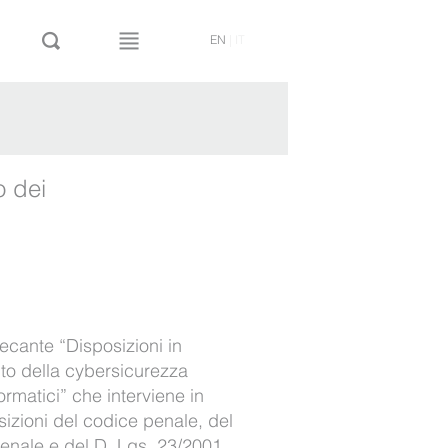
EN
|
IT
o dei
recante “Disposizioni in
to della cybersicurezza
formatici” che interviene in
sizioni del codice penale, del
enale e del D. Lgs. 23/2001.