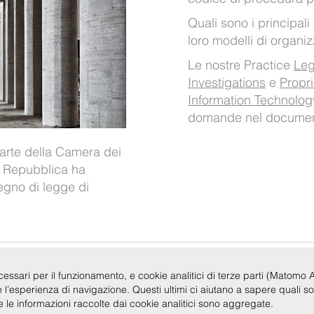
Quali sono i principali 
loro modelli di organi
Le nostre Practice
Leg
Investigations
e
Propri
Information Technolog
domande nel documen
parte della Camera dei
a Repubblica ha
egno di legge di
Legale 2019
|
P.IVA 12735620150
|
Condizioni d'uso
|
Privacy
|
Policy
|
Codice Etico
cessari per il funzionamento, e cookie analitici di terze parti (Matomo Anal
re l’esperienza di navigazione. Questi ultimi ci aiutano a sapere quali s
te le informazioni raccolte dai cookie analitici sono aggregate.