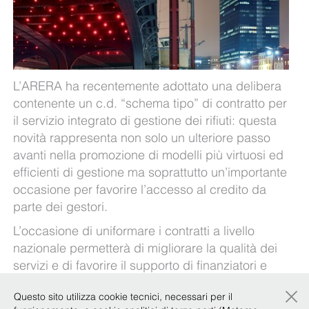
L’ARERA ha recentemente adottato una delibera
contenente un c.d. “schema tipo” di contratto per
il servizio integrato di gestione dei rifiuti: questa
novità rappresenta non solo un ulteriore passo
avanti nella promozione di modelli più virtuosi ed
efficienti di gestione ma soprattutto un’importante
occasione per favorire l’accesso al credito da
parte dei gestori.
L’occasione di uniformare i contratti a livello
nazionale permetterà di migliorare la qualità dei
servizi e di favorire il supporto di finanziatori e
investitori terzi: questa opportunità non è
×
Questo sito utilizza cookie tecnici, necessari per il
riservata solo alle parti di contratti ancora da