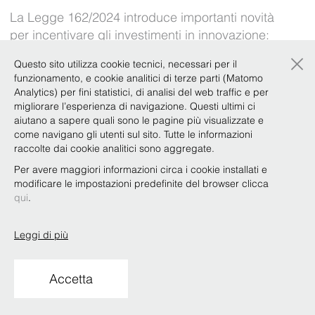
La Legge 162/2024 introduce importanti novità
per incentivare gli investimenti in innovazione:
dalla detassazione delle plusvalenze derivanti
×
Questo sito utilizza cookie tecnici, necessari per il
dalla cessione di partecipazioni in start-up o PMI
funzionamento, e cookie analitici di terze parti (Matomo
innovative al nuovo meccanismo che consente
Analytics) per fini statistici, di analisi del web traffic e per
di trasformare le eccedenze di detrazione in
migliorare l’esperienza di navigazione. Questi ultimi ci
aiutano a sapere quali sono le pagine più visualizzate e
credito d’ …
come navigano gli utenti sul sito. Tutte le informazioni
raccolte dai cookie analitici sono aggregate.
Per avere maggiori informazioni circa i cookie installati e
Definita la rivoluzione OCSE in tema
modificare le impostazioni predefinite del browser clicca
di tassazione delle multinazionali –
qui
.
Pillar I
Leggi di più
14 Ottobre 2021
Lo scorso ottobre l’OCSE ha pubblicato i due
Accetta
pilastri del progetto sulla tassazione delle attività
digitalizzate: Pillar I, finalizzato ad una equa