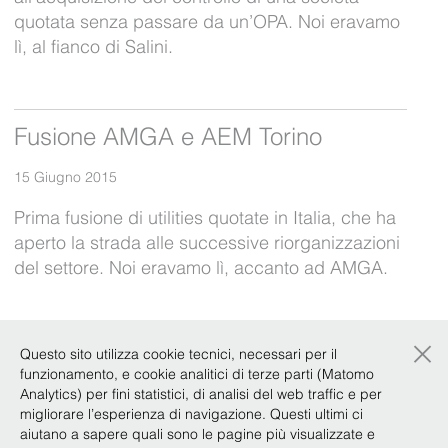
quotata senza passare da un’OPA. Noi eravamo
lì, al fianco di Salini.
Fusione AMGA e AEM Torino
15 Giugno 2015
Prima fusione di utilities quotate in Italia, che ha
aperto la strada alle successive riorganizzazioni
del settore. Noi eravamo lì, accanto ad AMGA.
×
Scalata di Olivetti su Telecom
Questo sito utilizza cookie tecnici, necessari per il
funzionamento, e cookie analitici di terze parti (Matomo
15 Giugno 2015
Analytics) per fini statistici, di analisi del web traffic e per
migliorare l’esperienza di navigazione. Questi ultimi ci
Prima OPA ostile nella storia economica italiana:
aiutano a sapere quali sono le pagine più visualizzate e