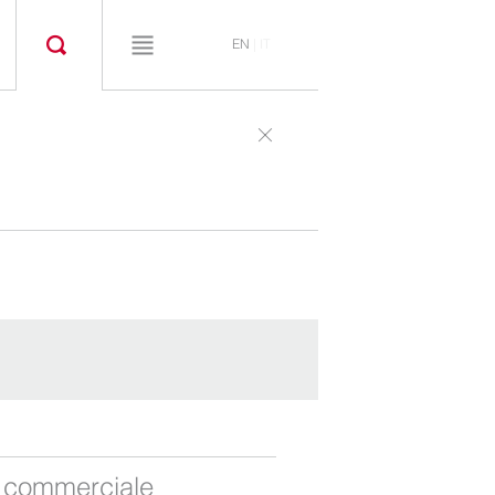
EN
|
IT
a commerciale