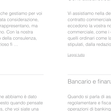
 che gestiamo per voi
Vi assistiamo nella def
cata considerazione,
contratto commerciale
e rappresentano, ma
eccedono la vostra no
o. Con la nostra
commerciale, come i c
 della consulenza,
quelli ordinari come la
ioso fi …
stipulati, dalla redaz
Leggi tutto
Bancario e finan
che abbiamo è dato
Quando si parla di asp
questo quando pensate
regolamentare e fiscal
s, che voi siate una
operazioni di banking