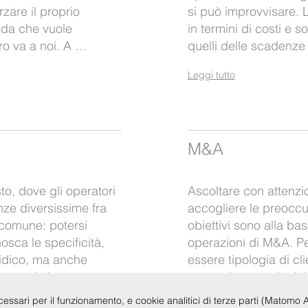
zare il proprio
si può improvvisare. L
nda che vuole
in termini di costi e s
ero va a noi. A …
quelli delle scadenz
Leggi tutto
M&A
o, dove gli operatori
Ascoltare con attenzi
nze diversissime fra
accogliere le preocc
 comune: potersi
obiettivi sono alla ba
sca le specificità,
operazioni di M&A. Pe
ridico, ma anche
essere tipologia di cli
 non solo l …
e settori merceologic
cessari per il funzionamento, e cookie analitici di terze parti (Matomo Anal
Leggi tutto