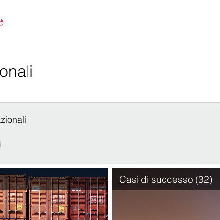
azionali
i
Casi di successo (32)