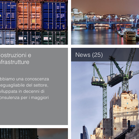
News (25)
ostruzioni e
nfrastrutture
bbiamo una conoscenza
neguagliabile del settore,
viluppata in decenni di
onsulenza per i maggiori
layer del mercato, sia nelle
pere civili sia in ambito
etrolifero, chimico ed
nergetico, in Italia e in molti
aesi del mondo. Vi seguiamo in
utte le fasi dei vostri progetti, a