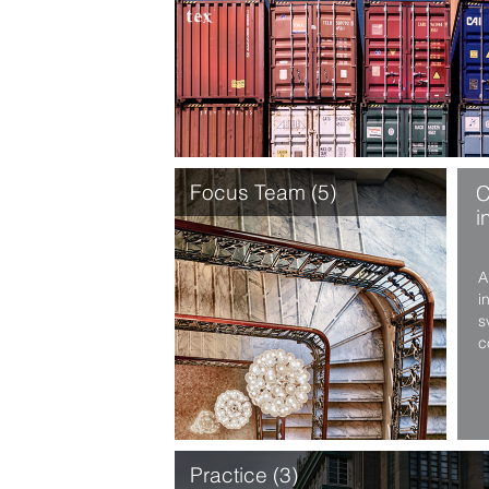
Focus Team (5)
C
i
A
i
s
c
p
o
p
e
p
Practice (3)
t