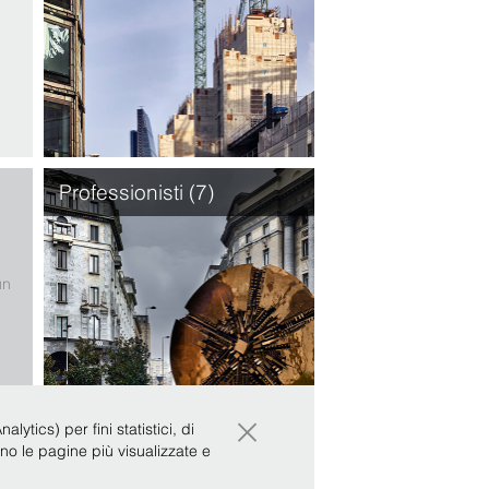
o
o
he
Professionisti (7)
un
ti
×
ytics) per fini statistici, di
ono le pagine più visualizzate e