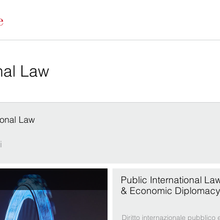
tional Law
i
Public International La
& Economic Diplomac
Diritto internazionale pubblico 