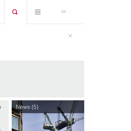
EN
|
IT
News (5)
w
y
e