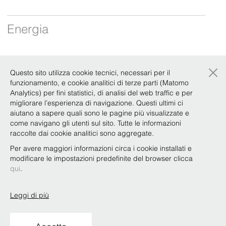
Energia
Siamo riconosciuti per la nostra conoscenza
×
specifica del settore, sia dal punto di vista
Questo sito utilizza cookie tecnici, necessari per il
funzionamento, e cookie analitici di terze parti (Matomo
tecnico che delle migliori prassi internazionali.
Analytics) per fini statistici, di analisi del web traffic e per
La nostra consulenza è efficiente e affidabile,
migliorare l’esperienza di navigazione. Questi ultimi ci
non solo per la qualità dei contenuti, ma anche
aiutano a sapere quali sono le pagine più visualizzate e
per il rispetto delle tempistiche e dei costi
come navigano gli utenti sul sito. Tutte le informazioni
raccolte dai cookie analitici sono aggregate.
stimati. Se …
Per avere maggiori informazioni circa i cookie installati e
modificare le impostazioni predefinite del browser clicca
qui
.
Leggi di più
Copyright © Bonelli Erede Lombardi Pappalardo
Studio Legale 2019