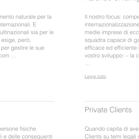
umento naturale per la
Il nostro focus: comp
nternazionali. E
internazionalizzazione 
ltinazionali sia per le
medie imprese di ecc
esige, però,
squadra capace di ga
 per gestire le sue
efficace ed efficiente 
ccom …
vostro sviluppo: – la 
…
Leggi tutto
Private Clients
ersone fisiche
Quando capita di aver
ali e delle conseguenti
Clients su temi legali 