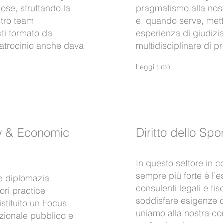
ose, sfruttando la
pragmatismo alla nost
stro team
e, quando serve, metti
sti formato da
esperienza di giudizia
l patrocinio anche dava
multidisciplinare di p
Leggi tutto
aw & Economic
Diritto dello Spor
In questo settore in c
sempre più forte è l’e
 e diplomazia
consulenti legali e fis
ori practice
soddisfare esigenze 
istituito un Focus
uniamo alla nostra co
azionale pubblico e