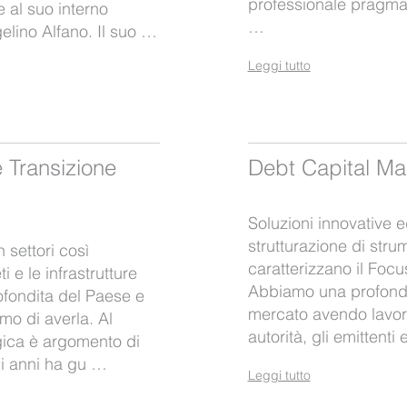
professionale pragmat
 al suo interno
…
elino Alfano. Il suo …
Leggi tutto
e Transizione
Debt Capital Ma
Soluzioni innovative 
strutturazione di stru
 settori così
caratterizzano il Foc
 e le infrastrutture
Abbiamo una profonda
fondita del Paese e
mercato avendo lavora
amo di averla. Al
autorità, gli emittent
gica è argomento di
mi anni ha gu …
Leggi tutto