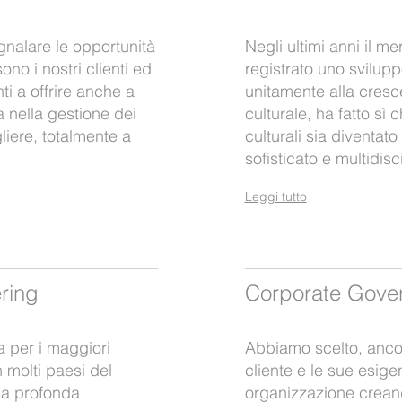
gnalare le opportunità
Negli ultimi anni il me
no i nostri clienti ed
registrato uno svilup
i a offrire anche a
unitamente alla cresc
za nella gestione dei
culturale, ha fatto sì c
iere, totalmente a
culturali sia diventa
sofisticato e multidisc
Leggi tutto
ring
Corporate Gove
 per i maggiori
Abbiamo scelto, ancora
n molti paesi del
cliente e le sue esige
a profonda
organizzazione crean