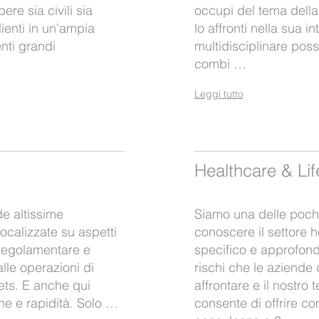
re sia civili sia
occupi del tema dell
clienti in un’ampia
lo affronti nella sua i
nti grandi
multidisciplinare poss
combi …
Leggi tutto
Healthcare & Li
e altissime
Siamo una delle poche
ocalizzate su aspetti
conoscere il settore 
 regolamentare e
specifico e approfond
alle operazioni di
rischi che le aziende
ets. E anche qui
affrontare e il nostro 
ne e rapidità. Solo …
consente di offrire c