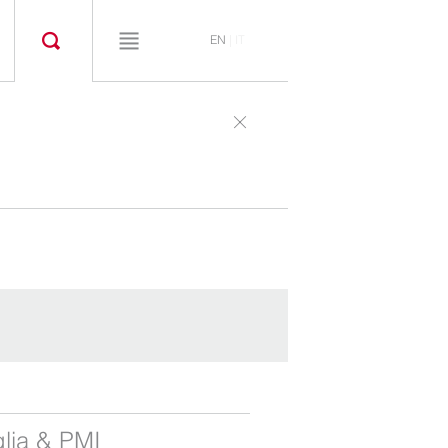
EN
|
IT
glia & PMI