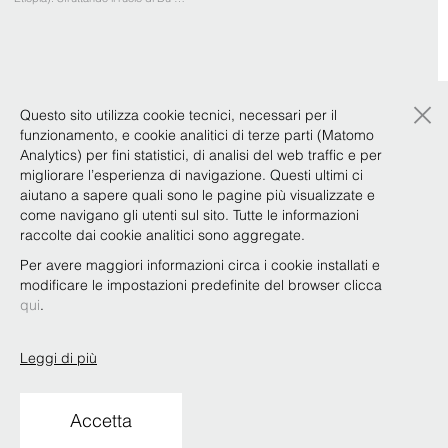
×
Questo sito utilizza cookie tecnici, necessari per il
Casi di successo (4)
funzionamento, e cookie analitici di terze parti (Matomo
Analytics) per fini statistici, di analisi del web traffic e per
migliorare l’esperienza di navigazione. Questi ultimi ci
aiutano a sapere quali sono le pagine più visualizzate e
come navigano gli utenti sul sito. Tutte le informazioni
raccolte dai cookie analitici sono aggregate.
Per avere maggiori informazioni circa i cookie installati e
modificare le impostazioni predefinite del browser clicca
qui
.
Leggi di più
Copyright © Bonelli Erede Lombardi Pappalardo
Studio Legale 2019
Accetta
Condizioni d'uso
Privacy
Policy
Codice Etico
Whistleblowing