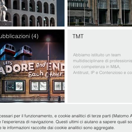
ubblicazioni (4)
TMT
Abbiamo istituito un team
multidisciplinare di professionis
con competenza in M&A,
Antitrust, IP e Contenzioso e c
specifica esperienza nel settor
TMT, per condividere le
esperienze e mantenere la
miglior conoscenza delle
tematiche tecniche rilevanti:
riusciamo così ad offrirvi una
consul …
cessari per il funzionamento, e cookie analitici di terze parti (Matomo Anal
re l’esperienza di navigazione. Questi ultimi ci aiutano a sapere quali s
Legale 2019
|
P.IVA 12735620150
|
Condizioni d'uso
|
Privacy
|
Policy
|
Codice Etico
te le informazioni raccolte dai cookie analitici sono aggregate.