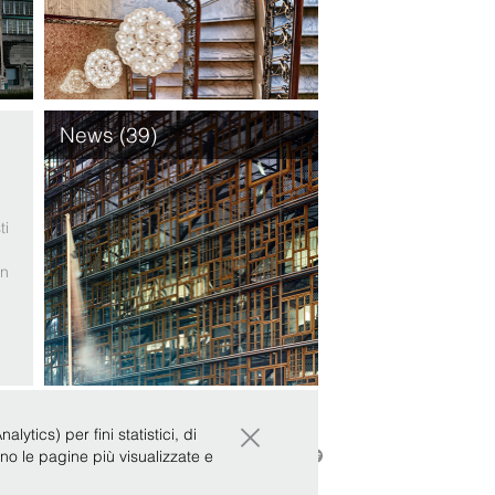
News (39)
ti
on
e
×
ytics) per fini statistici, di
ono le pagine più visualizzate e
|
Whistleblowing