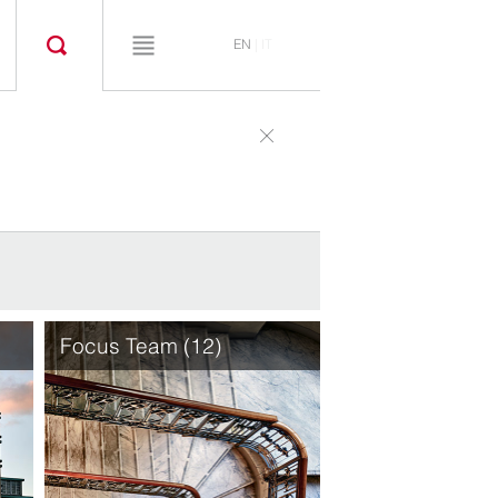
EN
|
IT
Focus Team (12)